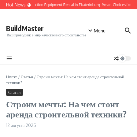
Перейти к содержанию
Hot News
Construction Equipment Rental in Ekaterinburg: Smart Choices for Your
BuildMaster
Menu
Ваш проводник в мир качественного строительства
Home
/
Статьи
/
Строим мечты: На чем стоит аренда строительной
техники?
Статьи
Строим мечты: На чем стоит
аренда строительной техники?
12 августа 2025