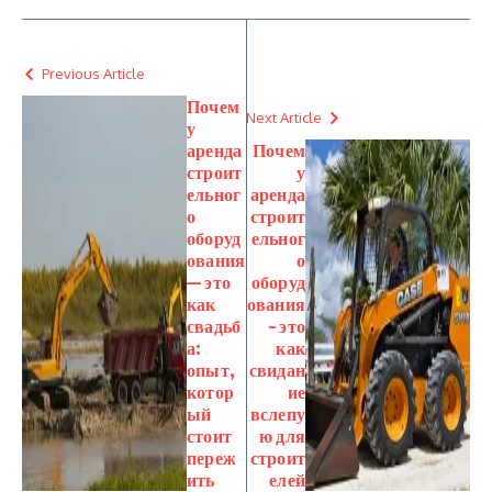
Previous Article
Почем
Next Article
у
аренда
Почем
строит
у
ельног
аренда
о
строит
оборуд
ельног
ования
о
— это
оборуд
как
ования
свадьб
– это
а:
как
опыт,
свидан
котор
ие
ый
вслепу
стоит
ю для
переж
строит
ить
елей