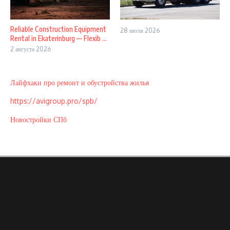
Reliable Construction Equipment
28 июля 2026
Rental in Ekaterinburg — Flexib ...
2 августа 2026
Лайфхаки про ремонт и обустройства жилья
https://avigroup.pro/spb/
Новостройки СПб