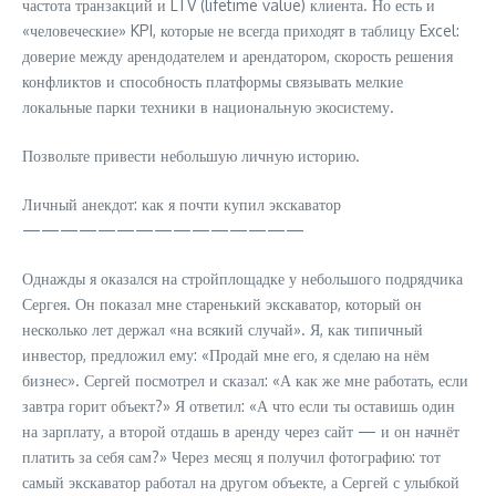
частота транзакций и LTV (lifetime value) клиента. Но есть и
«человеческие» KPI, которые не всегда приходят в таблицу Excel:
доверие между арендодателем и арендатором, скорость решения
конфликтов и способность платформы связывать мелкие
локальные парки техники в национальную экосистему.
Позвольте привести небольшую личную историю.
Личный анекдот: как я почти купил экскаватор
———————————————
Однажды я оказался на стройплощадке у небольшого подрядчика
Сергея. Он показал мне старенький экскаватор, который он
несколько лет держал «на всякий случай». Я, как типичный
инвестор, предложил ему: «Продай мне его, я сделаю на нём
бизнес». Сергей посмотрел и сказал: «А как же мне работать, если
завтра горит объект?» Я ответил: «А что если ты оставишь один
на зарплату, а второй отдашь в аренду через сайт — и он начнёт
платить за себя сам?» Через месяц я получил фотографию: тот
самый экскаватор работал на другом объекте, а Сергей с улыбкой