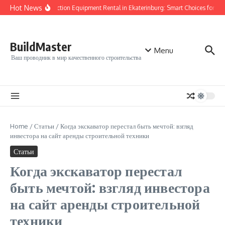
Перейти к содержанию
Hot News
Construction Equipment Rental in Ekaterinburg: Smart Choices for Your
BuildMaster
Menu
Ваш проводник в мир качественного строительства
Home
/
Статьи
/
Когда экскаватор перестал быть мечтой: взгляд
инвестора на сайт аренды строительной техники
Статьи
Когда экскаватор перестал
быть мечтой: взгляд инвестора
на сайт аренды строительной
техники