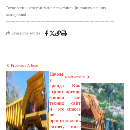
Технологии, которые меня впечатлили (и почему я в них
вкладываю)
——————————————————————
Share this Article
Previous Article
Почем
Next Article
у
аренда
Как
строит
арендн
ельной
ый
техник
сайт
и — это
спасае
не
т
просто
малень
бизнес,
кого