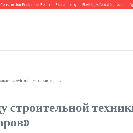
uction Equipment Rental in Ekaterinburg — Flexible, Affordable, Local
Аренда ст
тавить на «Airbnb для экскаваторов»
ду строительной техники
оров»