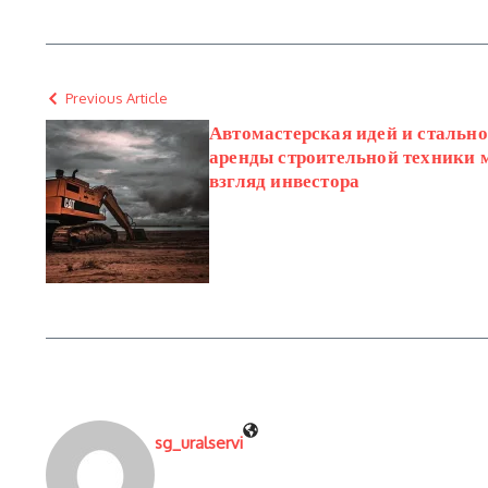
Previous Article
Автомастерская идей и стальн
аренды строительной техники 
взгляд инвестора
sg_uralservi