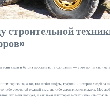
ду строительной техники
оров»
ны тонн стали и бетона простаивают в ожидании — а это почти как имет
линиях горизонта, а тот, кто любит цифры, графики и истории людей за н
 это либо очередной модный стартап, либо скрытая золотая жила. Моё л
 рынок, что меня волнует, и как такая платформа может изменить отрасль