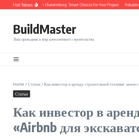
Перейти к содержанию
Hot News
quipment Rental in Ekaterinburg: Smart Choices for Your Project
Reliable Constr
BuildMaster
Ваш проводник в мир качественного строительства
Home
/
Статьи
/
Как инвестор в аренду строительной техники: зачем с
Статьи
Как инвестор в арен
«Airbnb для экскават