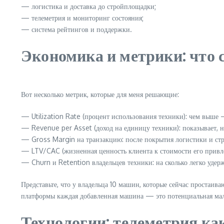
— логистика и доставка до стройплощадки;
— телеметрия и мониторинг состояния;
— система рейтингов и поддержки.
Экономика и метрики: что 
Вот несколько метрик, которые для меня решающие:
— Utilization Rate (процент использования техники): чем выше 
— Revenue per Asset (доход на единицу техники): показывает, н
— Gross Margin на транзакцию: после покрытия логистики и стр
— LTV/CAC (жизненная ценность клиента к стоимости его привлеч
— Churn и Retention владельцев техники: на сколько легко удер
Представьте, что у владельца 10 машин, которые сейчас простаив
платформы каждая добавленная машина — это потенциальная мал
Технологии: телеметрия как 