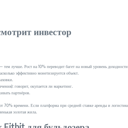
смотрит инвестор
— тем лучше. Рост на 10% переводит багет на новый уровень доходности
асколько эффективно монетизируется объект.
аховки.
ения): говорит, окупается ли маркетинг.
живать партнёров.
ают 70% времени. Если платформа при средней ставке аренды и логистике
енькая золотая жила.
Fitbit для бульдозера