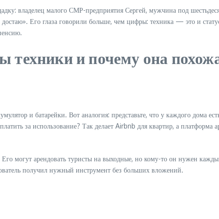
дку: владелец малого СМР-предприятия Сергей, мужчина под шестьдесят,
е достаю». Его глаза говорили больше, чем цифры: техника — это и стат
 пенсию.
 техники и почему она похожа
мулятор и батарейки. Вот аналогия: представьте, что у каждого дома ес
 платить за использование? Так делает Airbnb для квартир, а платформа 
 Его могут арендовать туристы на выходные, но кому-то он нужен кажд
льзователь получил нужный инструмент без больших вложений.