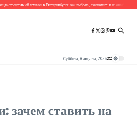
роительной техники в Екатеринбурге: как выбрать, сэкономить и не ошибиться
Аренд
Суббота, 8 августа, 2026
: зачем ставить на