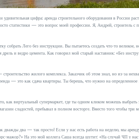
 и удивительная цифра: аренда строительного оборудования в России раст
росто статистики — это вопрос моей профессии. Я, Андрей, строитель с 
у собрать Лего без инструкции. Вы пытаетесь создать что-то великое, но
я дрель и ведро цемента. Как говорил мой старый наставник: «Без инст
строительство жилого комплекса. Заказчик об этом знал, но из-за нехва
Аренда — это как сдача квартиры. Ты берешь, что нужно на определенное 
 Это, как виртуальный супермаркет, где ты одним кликом можешь выбрат
магазин сладостей, пребывал в полном восторге. Вместо того чтобы три 
к дважды два — так просто! Если у нас есть работа на неделю, мы аренду
орс-мажор?» На это мой коллега Саша всегда шутит: «На случай ЧП у нас