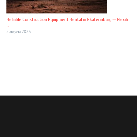
Reliable Construction Equipment Rental in Ekaterinburg — Flexib
...
2 августа 2026