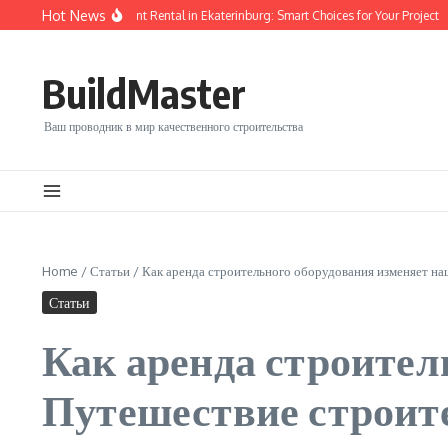
Перейти к содержанию
Hot News
onstruction Equipment Rental in Ekaterinburg: Smart Choices for Your Project
Re
BuildMaster
Ваш проводник в мир качественного строительства
Home
/
Статьи
/
Как аренда строительного оборудования изменяет на
Статьи
Как аренда строител
Путешествие строит