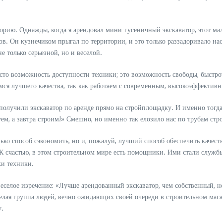
орию. Однажды, когда я арендовал мини-гусеничный экскаватор, этот м
ов. Он кузнечиком прыгал по территории, и это только раззадоривало на
е только серьезной, но и веселой.
сто возможность доступности техники; это возможность свободы, быстро
емся лучшего качества, так как работаем с современным, высокоэффектив
 получили экскаватор по аренде прямо на стройплощадку. И именно тогд
ем, а завтра строим!» Смешно, но именно так елозило нас по трубам стр
лько способ сэкономить, но и, пожалуй, лучший способ обеспечить качес
т. К счастью, в этом строительном мире есть помощники. Ими стали служ
ки техники.
веселое изречение: «Лучше арендованный экскаватор, чем собственный, н
елая группа людей, вечно ожидающих своей очереди в строительном мага
у.