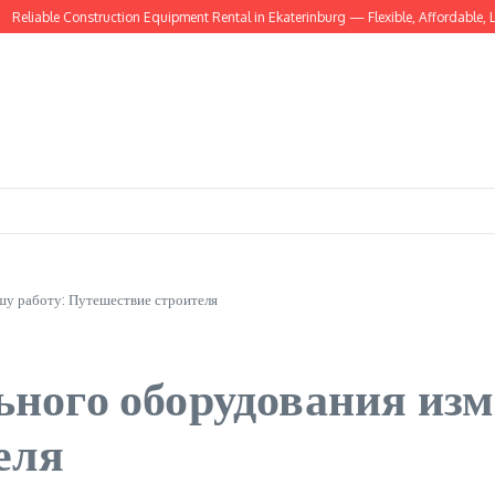
liable Construction Equipment Rental in Ekaterinburg — Flexible, Affordable, Local
шу работу: Путешествие строителя
ьного оборудования изм
еля