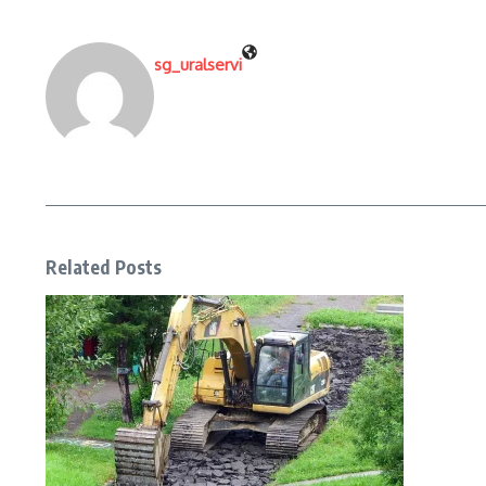
sg_uralservi
Related Posts